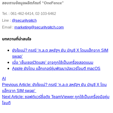
สอบถามข้อมูลผลิตภัณฑ์ “OneFence”
Tel. : 061-462-6414, 02-103-6462
Line :
@securitypitch
Email :
marketing@securitypitch.com
บทความที่น่าสนใจ
ยังไงแน่? กรณี ‘ก.ล.ต สหรัฐฯ ยัน บัญชี X โดนแฮ็กจาก SIM
swap’
เมื่อ ‘เซ็นเซอร์วัดแสง’ อาจถูกใช้เป็นเครื่องสอดแนม
Apple ยังโดน แฮ็กเกอร์ซุ่มพัฒนามัลแวร์โจมตี macOS
AI
Post
Previous Article: ยังไงแน่? กรณี ‘ก.ล.ต สหรัฐฯ ยัน บัญชี X โดน
แฮ็กจาก SIM swap’
navigation
Next Article: ซอฟต์แวร์ชื่อดัง TeamViewer ถูกใช้เป็นเครื่องมือซุ่ม
โจมตี