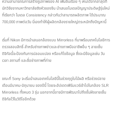
ความสามารถในการสร้างรูปภาพของ AI เพิ่มขึ้นเรื่อย ๆ เห็นได้จากล่าสุดที่
นักวิจัยจากมหาวิทยาลัยซิงหัวของจีน นำเสนอโมเดลปัญญาประดิษฐ์รุ่นใหม่
ที่เรียกว่า โมเดล Consistency กล่าวกันว่าสามารถผลิตภาพ ได้ประมาณ
700,000 ภาพต่อวัน นี่เองทำให้ผู้ผลิตกล้องรายใหญ่ตระหนักถึงปัญหานี้
เริ่มที่ Nikon มีการนำเสนอกล้องแบบ Mirrorless ที่มาพร้อมเทคโนโลยีการ
ตรวจสอบสิทธิ์ สำหรับช่างภาพข่าวและช่างภาพมืออาชีพอื่น ๆ ลายเซ็น
ดิจิทัลนี้จะป้องกันการปลอมแปลง หรือแก้ไขข้อมูล ซึ่งจะมีข้อมูลเช่น วัน
เวลา สถานที่ และชื่อช่างภาพที่ภ่าย
ขณะที่ Sony จะเริ่มนำเสนอเทคโนโลยีนี้ในช่วงฤดูใบไม้ผลิ หรือช่วงปลาย
เดือนมีนาคม-มิถุนายน ของปีนี้ โดยจะอัปเดตเฟิร์มแวร์เข้าไปในกล้อง SLR
Mirrorless ทั้งหมด 3 รุ่น นอกจากนี้อาจมีการพัฒนาไปถึงขั้นฝังลายเซ็น
ดิจิทัลไว้ในวิดีโออีกด้วย