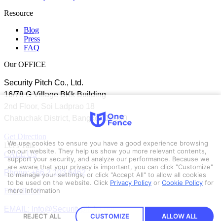
Resource
Blog
Press
FAQ
Our OFFICE
Security Pitch Co., Ltd.
16/78 G Village BKk Building
2nd Floor, Soi Ladprao 18
Chatuchak District, Bangkok 10900
Get Direction
We use cookies to ensure you have a good experience browsing
Let’s Talk
on our website. They help us show you more relevant contents,
CALL US
support your security, and analyze our performance. Because we
are aware that your privacy is important, you can click "Customize"
Phone: +66 2 103 6462
to manage your settings, or click "Accept All" to allow all cookies
to be used on the website.
Click
Privacy Policy
or
Cookie Policy
for
EMAIL US
more information
EMAIL: Info@Securitypitch.com
REJECT ALL
CUSTOMIZE
ALLOW ALL