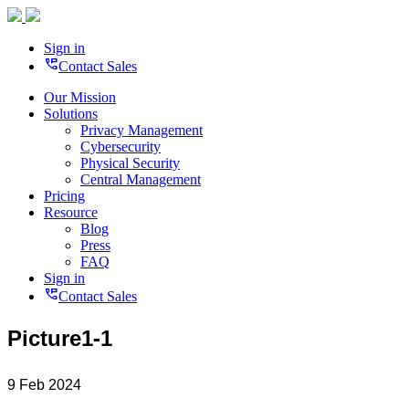
Sign in
perm_phone_msg
Contact Sales
Our Mission
Solutions
Privacy Management
Cybersecurity
Physical Security
Central Management
Pricing
Resource
Blog
Press
FAQ
Sign in
perm_phone_msg
Contact Sales
Picture1-1
9 Feb 2024