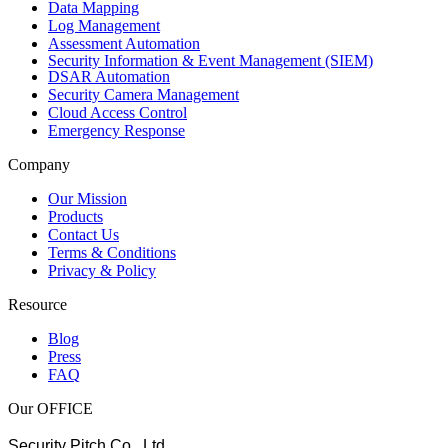
Data Mapping
Log Management
Assessment Automation
Security Information & Event Management (SIEM)
DSAR Automation
Security Camera Management
Cloud Access Control
Emergency Response
Company
Our Mission
Products
Contact Us
Terms & Conditions
Privacy & Policy
Resource
Blog
Press
FAQ
Our OFFICE
Security Pitch Co., Ltd.