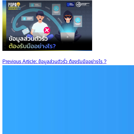
Post
Previous Article: ข้อมูลส่วนตัวรั่ว ต้องรับมืออย่างไร ?
navigation