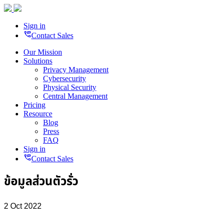
Sign in
perm_phone_msg
Contact Sales
Our Mission
Solutions
Privacy Management
Cybersecurity
Physical Security
Central Management
Pricing
Resource
Blog
Press
FAQ
Sign in
perm_phone_msg
Contact Sales
ข้อมูลส่วนตัวรั่ว
2 Oct 2022