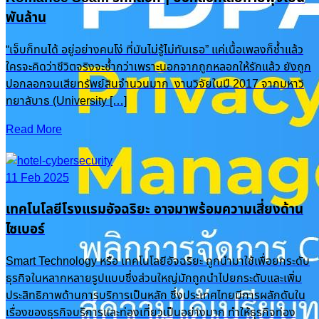
พันล้าน
“เจ็บก็ทนได้ อยู่อย่างคนโง่ ที่มันไม่รู้ไม่ทันเธอ” แค่เนื้อเพลงก็ช้ำแล้ว
ใครจะคิดว่าชีวิตจริงจะช้ำกว่าเพราะนอกจากถูกหลอกให้รักแล้ว ยังถูก
ปอกลอกจนเสียทรัพย์สินจำนวนมาก งานวิจัยในปี 2017 จากมหาวิ
ทยาลับาธ (University […]
Read More
11 Feb 2025
เทคโนโลยีโรงแรมอัจฉริยะ อาจมาพร้อมความเสี่ยงด้าน
ไซเบอร์
Smart Technology หรือ เทคโนโลยีอัจฉริยะ ถูกนำมาใช้เพื่อยกระดับ
ธุรกิจในหลากหลายรูปแบบซึ่งส่วนใหญ่มักถูกนำไปยกระดับและเพิ่ม
ประสิทธิภาพด้านการบริการเป็นหลัก ซึ่งประเทศไทยมีการผลักดันใน
เรื่องของธุรกิจบริการและท่องเที่ยวเป็นอย่างมาก ทำให้ธุรกิจท่อง