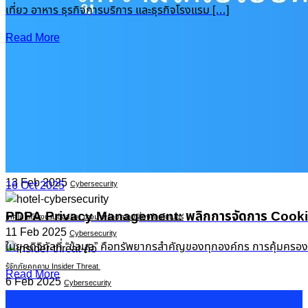
เที่ยว อาหาร ธุรกิจการบริการ และธุรกิจโรงแรม […]
Read More
Recent Posts
PDPA Privacy Management: พลิกการจัดการ Cookie & Consent สู่ความได้เปรียบทางธุรกิจ
16 Oct 2025
|
Knowledge
OneFence
Romance Scam รักหลอกๆ ปอกลอกเสียหายพุ่งเป็นพันล้าน
13 Feb 2025
16 Oct 2025
Cybersecurity
PDPA Privacy Management: พลิกการจัดการ Cookie &
เทคโนโลยีโรงแรมอัจฉริยะ อาจมาพร้อมความเสี่ยงด้านไซเบอร์
11 Feb 2025
Cybersecurity
ในยุคดิจิทัลที่ “ข้อมูล” คือทรัพยากรสำคัญของทุกองค์กร การคุ้มครอ
รู้จักภัยคุกคาม Insider Threat
Read More
6 Feb 2025
Cybersecurity