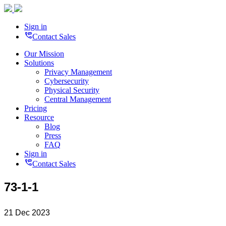
Sign in
perm_phone_msg
Contact Sales
Our Mission
Solutions
Privacy Management
Cybersecurity
Physical Security
Central Management
Pricing
Resource
Blog
Press
FAQ
Sign in
perm_phone_msg
Contact Sales
73-1-1
21 Dec 2023