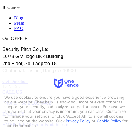
Resource
Blog
Press
FAQ
Our OFFICE
Security Pitch Co., Ltd.
16/78 G Village BKk Building
2nd Floor, Soi Ladprao 18
Chatuchak District, Bangkok 10900
Get Direction
Let’s Talk
CALL US
We use cookies to ensure you have a good experience browsing
Phone: +66 2 103 6462
on our website. They help us show you more relevant contents,
support your security, and analyze our performance. Because we
are aware that your privacy is important, you can click "Customize"
EMAIL US
to manage your settings, or click "Accept All" to allow all cookies
to be used on the website.
Click
Privacy Policy
or
Cookie Policy
for
EMAIL: Info@Securitypitch.com
more information