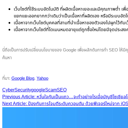
เว็บไซต์ที่ใช้ระบบอัตโนมัติ ที่ผลิตเนื้อหาเยอะและมีคุณภาพต่ำ เ
แยกแยะออกยากกว่าเดิมว่าเป็นเนื้อหาที่ผลิตเอง หรือมีระบบอัตโนม
เนื้อหาจากเว็บไซต์บุคคลที่สามที่นำเนื้อหาของตัวเองไปผูกไว้กับ
เนื้อหาจากเว็บไซต์ที่โดเมนหมดอายุแต่ถูกซื้อใหม่โดยมีจุดประสงค์
นี่ถือเป็นการปรับเปลี่ยนนโยบายของ Google เพื่อผลักดันการทำ SEO ให้มี
ค้นหา
ที่มา:
Google Blog
,
Yahoo
CyberSecurity
google
Scam
SEO
Post
Previous Article: หวั่นใจกันเป็นแถว…จะทำอย่างไรเมื่อบัญชีโซเชียล
Next Article: ป้องกันการโจมตีระดับควอนตัม ด้วยฟีเจอร์ใหม่จาก iO
navigation