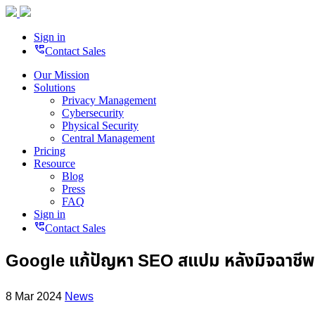
Sign in
perm_phone_msg
Contact Sales
Our Mission
Solutions
Privacy Management
Cybersecurity
Physical Security
Central Management
Pricing
Resource
Blog
Press
FAQ
Sign in
perm_phone_msg
Contact Sales
Google แก้ปัญหา SEO สแปม หลังมิจฉาชีพ
8 Mar 2024
News