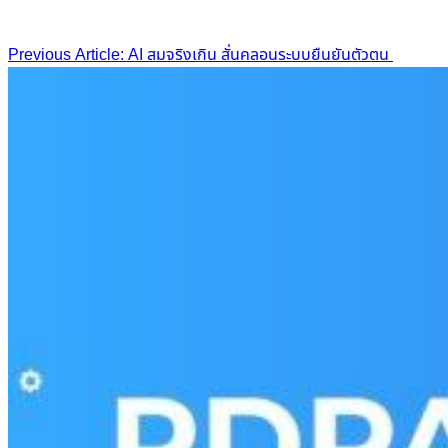
Post
Previous Article: AI สมจริงเกิน สั่นคลอนระบบยืนยันตัวตน
navigation