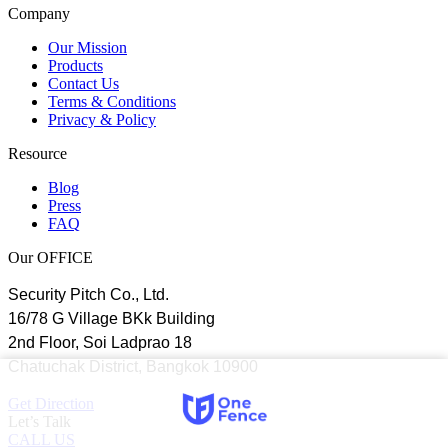
Company
Our Mission
Products
Contact Us
Terms & Conditions
Privacy & Policy
Resource
Blog
Press
FAQ
Our OFFICE
Security Pitch Co., Ltd.
16/78 G Village BKk Building
2nd Floor, Soi Ladprao 18
Chatuchak District, Bangkok 10900
Get Direction
Let’s Talk
CALL US