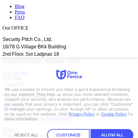
Blog
Press
FAQ
Our OFFICE
Security Pitch Co., Ltd.
16/78 G Village BKk Building
2nd Floor, Soi Ladprao 18
Chatuchak District, Bangkok 10900
Get Direction
Let’s Talk
CALL US
We use cookies to ensure you have a good experience browsing
Phone: +66 2 103 6462
on our website. They help us show you more relevant contents,
support your security, and analyze our performance. Because we
are aware that your privacy is important, you can click "Customize"
EMAIL US
to manage your settings, or click "Accept All" to allow all cookies
to be used on the website.
Click
Privacy Policy
or
Cookie Policy
for
EMAIL: Info@Securitypitch.com
more information
© 2023 OneFence is Powered by Security Pitch.
REJECT ALL
CUSTOMIZE
ALLOW ALL