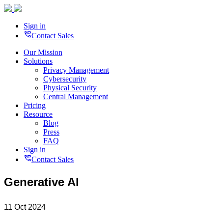
Sign in
perm_phone_msg
Contact Sales
Our Mission
Solutions
Privacy Management
Cybersecurity
Physical Security
Central Management
Pricing
Resource
Blog
Press
FAQ
Sign in
perm_phone_msg
Contact Sales
Generative AI
11 Oct 2024