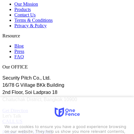
Our Mission
Products
Contact Us
Terms & Conditions
Privacy & Policy
Resource
Blog
Press
FAQ
Our OFFICE
Security Pitch Co., Ltd.
16/78 G Village BKk Building
2nd Floor, Soi Ladprao 18
Chatuchak District, Bangkok 10900
Get Direction
Let’s Talk
CALL US
We use cookies to ensure you have a good experience browsing
Phone: +66 2 103 6462
on our website. They help us show you more relevant contents,