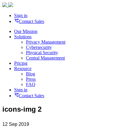
Sign in
perm_phone_msg
Contact Sales
Our Mission
Solutions
Privacy Management
Cybersecurity
Physical Security
Central Management
Pricing
Resource
Blog
Press
FAQ
Sign in
perm_phone_msg
Contact Sales
icons-img 2
12 Sep 2019