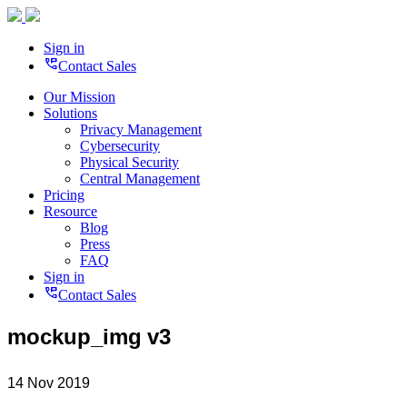
Sign in
perm_phone_msg
Contact Sales
Our Mission
Solutions
Privacy Management
Cybersecurity
Physical Security
Central Management
Pricing
Resource
Blog
Press
FAQ
Sign in
perm_phone_msg
Contact Sales
mockup_img v3
14 Nov 2019