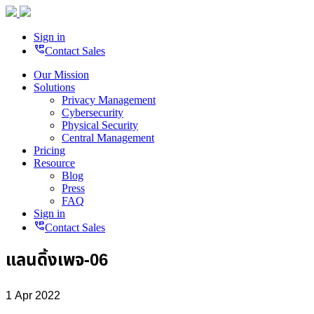
Sign in
perm_phone_msg
Contact Sales
Our Mission
Solutions
Privacy Management
Cybersecurity
Physical Security
Central Management
Pricing
Resource
Blog
Press
FAQ
Sign in
perm_phone_msg
Contact Sales
แลนดิ้งเพจ-06
1 Apr 2022