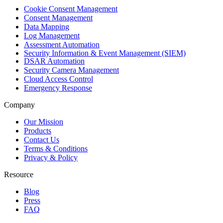
Security Information & Event Management (SIEM)
DSAR Automation
Security Camera Management
Cloud Access Control
Emergency Response
Company
Our Mission
Products
Contact Us
Terms & Conditions
Privacy & Policy
Resource
Blog
Press
FAQ
Our OFFICE
Security Pitch Co., Ltd.
16/78 G Village BKk Building
2nd Floor, Soi Ladprao 18