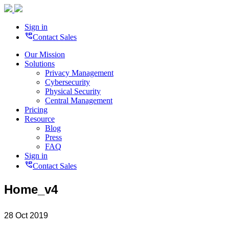
Sign in
perm_phone_msg
Contact Sales
Our Mission
Solutions
Privacy Management
Cybersecurity
Physical Security
Central Management
Pricing
Resource
Blog
Press
FAQ
Sign in
perm_phone_msg
Contact Sales
Home_v4
28 Oct 2019