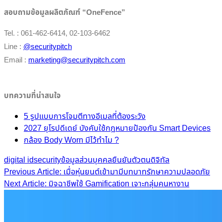
สอบถามข้อมูลผลิตภัณฑ์ “OneFence”
Tel. : 061-462-6414, 02-103-6462
Line :
@securitypitch
Email :
marketing@securitypitch.com
บทความที่น่าสนใจ
5 รูปแบบการโจมตีทางอีเมลที่ต้องระวัง
2027 ยุโรปดีเดย์ บังคับใช้กฎหมายป้องกัน Smart Devices
กล้อง Body Worn มีไว้ทำไม ?
digital id
security
ข้อมูลส่วนบุคคล
ยืนยันตัวตนดิจิทัล
Post
Previous Article: เมื่อหุ่นยนต์เข้ามามีบทบาทรักษาความปลอดภัย
Next Article: มิจฉาชีพใช้ Gamification เจาะกลุ่มคนหางาน
navigation