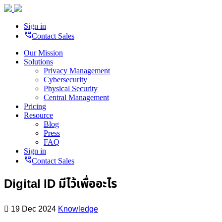
Sign in
perm_phone_msg
Contact Sales
Our Mission
Solutions
Privacy Management
Cybersecurity
Physical Security
Central Management
Pricing
Resource
Blog
Press
FAQ
Sign in
perm_phone_msg
Contact Sales
Digital ID มีไว้เพื่ออะไร
19 Dec 2024
Knowledge