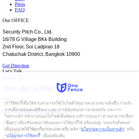
Press
FAQ
Our OFFICE
Security Pitch Co., Ltd.
16/78 G Village BKk Building
2nd Floor, Soi Ladprao 18
Chatuchak District, Bangkok 10900
Get Direction
Let’s Talk
CALL US
Phone: +66 2 103 6462
EMAIL US
เราใช้คุกกี้เพื่อให้ท่านสามารถใช้เว็บไซต์ได้อย่างสะดวกสบายยิ่งขึ้น รวมถึง
การเลือกคอนเทนต์ที่เหมาะสม การสนับสนุนความปลอดภัย และการ
EMAIL: Info@Securitypitch.com
วิเคราะห์การทำงานของเว็บไซต์เพื่อพัฒนาบริการของเรา ท่านสามารถเลือก
"ตั้งค่า" เพื่อปรับแต่งการยินยอมการใช้คุกกี้ได้ หรือกดปุ่ม "ยอมรับทั้งหมด"
© 2023 OneFence is Powered by Security Pitch.
เพื่ออนุญาตให้ใช้คุกกี้ทุกประเภท
หรือ คลิก "
นโยบายความเป็นส่วนตัว
" หรือ
"
นโยบายการใช้คุกกี้
" เพื่อดูเพิ่มเติม