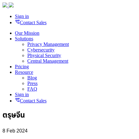
Sign in
perm_phone_msg
Contact Sales
Our Mission
Solutions
Privacy Management
Cybersecurity
Physical Security
Central Management
Pricing
Resource
Blog
Press
FAQ
Sign in
perm_phone_msg
Contact Sales
ตรุษจีน
8 Feb 2024