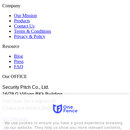
Company
Our Mission
Products
Contact Us
Terms & Conditions
Privacy & Policy
Resource
Blog
Press
FAQ
Our OFFICE
Security Pitch Co., Ltd.
16/78 G Village BKk Building
2nd Floor, Soi Ladprao 18
Chatuchak District, Bangkok 10900
Get Direction
We use cookies to ensure you have a good experience browsing
Let’s Talk
on our website. They help us show you more relevant contents,
CALL US