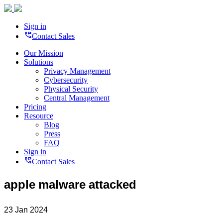
Sign in
perm_phone_msg
Contact Sales
Our Mission
Solutions
Privacy Management
Cybersecurity
Physical Security
Central Management
Pricing
Resource
Blog
Press
FAQ
Sign in
perm_phone_msg
Contact Sales
apple malware attacked
23 Jan 2024