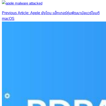
Post
Previous Article: Apple ยังโดน แฮ็กเกอร์ซุ่มพัฒนามัลแวร์โจมตี
macOS
navigation