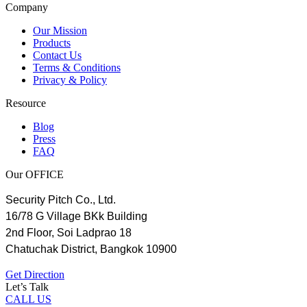
Company
Our Mission
Products
Contact Us
Terms & Conditions
Privacy & Policy
Resource
Blog
Press
FAQ
Our OFFICE
Security Pitch Co., Ltd.
16/78 G Village BKk Building
2nd Floor, Soi Ladprao 18
Chatuchak District, Bangkok 10900
Get Direction
Let’s Talk
CALL US