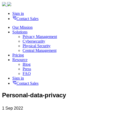
Sign in
perm_phone_msg
Contact Sales
Our Mission
Solutions
Privacy Management
Cybersecurity
Physical Security
Central Management
Pricing
Resource
Blog
Press
FAQ
Sign in
perm_phone_msg
Contact Sales
Personal-data-privacy
1 Sep 2022