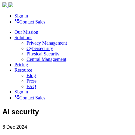
Sign in
perm_phone_msg
Contact Sales
Our Mission
Solutions
Privacy Management
Cybersecurity
Physical Security
Central Management
Pricing
Resource
Blog
Press
FAQ
Sign in
perm_phone_msg
Contact Sales
AI security
6 Dec 2024