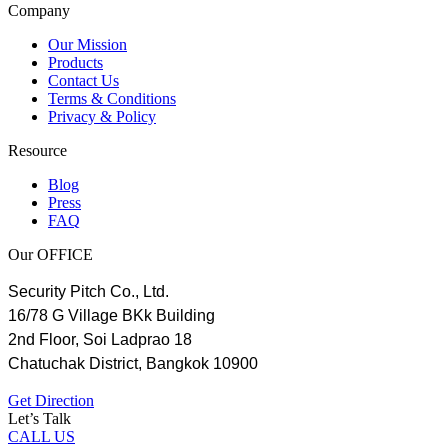
Company
Our Mission
Products
Contact Us
Terms & Conditions
Privacy & Policy
Resource
Blog
Press
FAQ
Our OFFICE
Security Pitch Co., Ltd.
16/78 G Village BKk Building
2nd Floor, Soi Ladprao 18
Chatuchak District, Bangkok 10900
Get Direction
Let’s Talk
CALL US