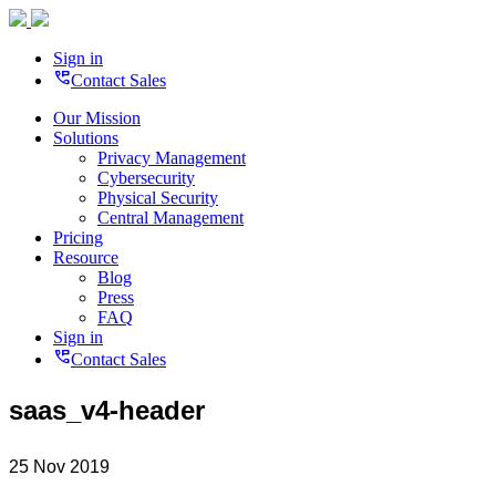
Sign in
perm_phone_msg
Contact Sales
Our Mission
Solutions
Privacy Management
Cybersecurity
Physical Security
Central Management
Pricing
Resource
Blog
Press
FAQ
Sign in
perm_phone_msg
Contact Sales
saas_v4-header
25 Nov 2019