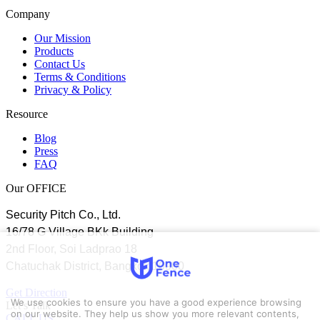
Company
Our Mission
Products
Contact Us
Terms & Conditions
Privacy & Policy
Resource
Blog
Press
FAQ
Our OFFICE
Security Pitch Co., Ltd.
16/78 G Village BKk Building
2nd Floor, Soi Ladprao 18
Chatuchak District, Bangkok 10900
Get Direction
We use cookies to ensure you have a good experience browsing
Let’s Talk
on our website. They help us show you more relevant contents,
CALL US