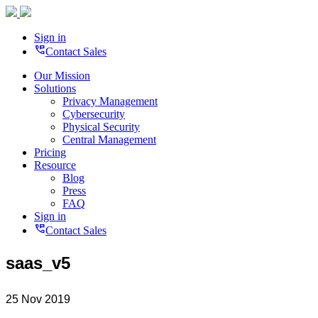
Sign in
perm_phone_msg
Contact Sales
Our Mission
Solutions
Privacy Management
Cybersecurity
Physical Security
Central Management
Pricing
Resource
Blog
Press
FAQ
Sign in
perm_phone_msg
Contact Sales
saas_v5
25 Nov 2019