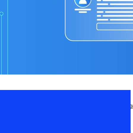
หัวใจของการสร้าง “ความไว้วางใจ” ระหว่างองค์กรกับลูกค้า พระราชบัญญั