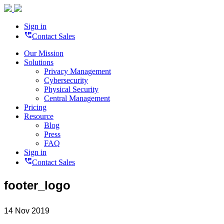
Sign in
perm_phone_msg
Contact Sales
Our Mission
Solutions
Privacy Management
Cybersecurity
Physical Security
Central Management
Pricing
Resource
Blog
Press
FAQ
Sign in
perm_phone_msg
Contact Sales
footer_logo
14 Nov 2019