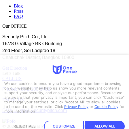
Blog
Press
FAQ
Our OFFICE
Security Pitch Co., Ltd.
16/78 G Village BKk Building
2nd Floor, Soi Ladprao 18
Chatuchak District, Bangkok 10900
Get Direction
Let’s Talk
CALL US
We use cookies to ensure you have a good experience browsing
Phone: +66 2 103 6462
on our website. They help us show you more relevant contents,
support your security, and analyze our performance. Because we
are aware that your privacy is important, you can click "Customize"
EMAIL US
to manage your settings, or click "Accept All" to allow all cookies
to be used on the website.
Click
Privacy Policy
or
Cookie Policy
for
EMAIL: Info@Securitypitch.com
more information
© 2023 OneFence is Powered by Security Pitch.
REJECT ALL
CUSTOMIZE
ALLOW ALL