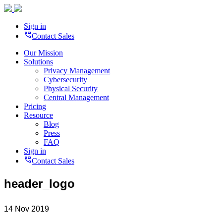
Sign in
perm_phone_msg
Contact Sales
Our Mission
Solutions
Privacy Management
Cybersecurity
Physical Security
Central Management
Pricing
Resource
Blog
Press
FAQ
Sign in
perm_phone_msg
Contact Sales
header_logo
14 Nov 2019