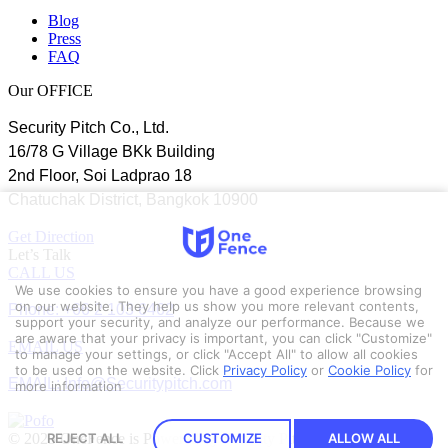
Blog
Press
FAQ
Our OFFICE
Security Pitch Co., Ltd.
16/78 G Village BKk Building
2nd Floor, Soi Ladprao 18
Chatuchak District, Bangkok 10900
Get Direction
Let’s Talk
CALL US
We use cookies to ensure you have a good experience browsing
Phone: +66 2 103 6462
on our website. They help us show you more relevant contents,
support your security, and analyze our performance. Because we
are aware that your privacy is important, you can click "Customize"
EMAIL US
to manage your settings, or click "Accept All" to allow all cookies
to be used on the website.
Click
Privacy Policy
or
Cookie Policy
for
EMAIL: Info@Securitypitch.com
more information
© 2023 OneFence is Powered by Security Pitch.
REJECT ALL
CUSTOMIZE
ALLOW ALL