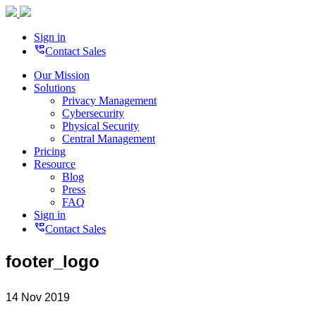
Sign in
perm_phone_msg
Contact Sales
Our Mission
Solutions
Privacy Management
Cybersecurity
Physical Security
Central Management
Pricing
Resource
Blog
Press
FAQ
Sign in
perm_phone_msg
Contact Sales
footer_logo
14 Nov 2019