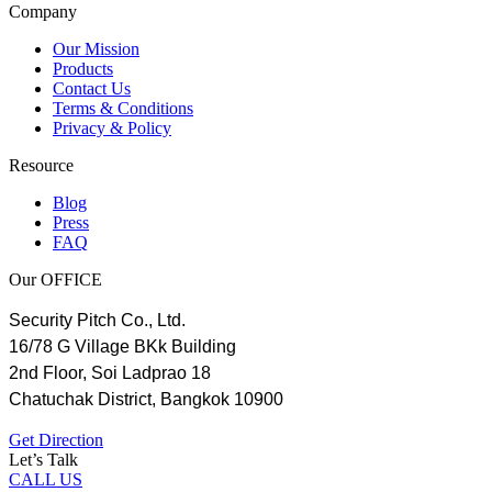
Company
Our Mission
Products
Contact Us
Terms & Conditions
Privacy & Policy
Resource
Blog
Press
FAQ
Our OFFICE
Security Pitch Co., Ltd.
16/78 G Village BKk Building
2nd Floor, Soi Ladprao 18
Chatuchak District, Bangkok 10900
Get Direction
Let’s Talk
CALL US