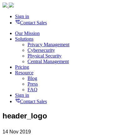
Sign in
perm_phone_msg
Contact Sales
Our Mission
Solutions
Privacy Management
Cybersecurity
Physical Security
Central Management
Pricing
Resource
Blog
Press
FAQ
Sign in
perm_phone_msg
Contact Sales
header_logo
14 Nov 2019