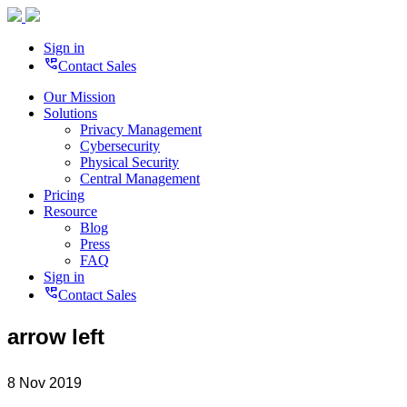
Sign in
perm_phone_msg
Contact Sales
Our Mission
Solutions
Privacy Management
Cybersecurity
Physical Security
Central Management
Pricing
Resource
Blog
Press
FAQ
Sign in
perm_phone_msg
Contact Sales
arrow left
8 Nov 2019