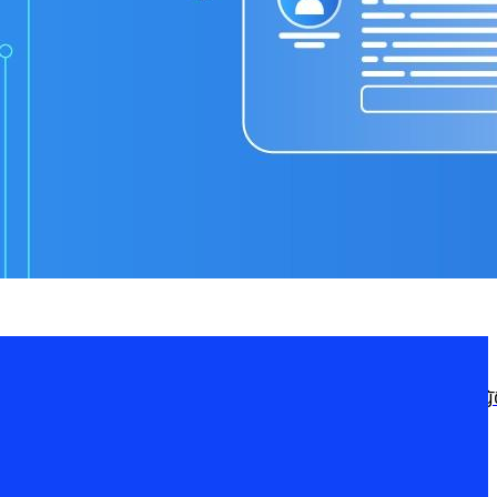
หัวใจของการสร้าง “ความไว้วางใจ” ระหว่างองค์กรกับลูกค้า พระราชบัญญั