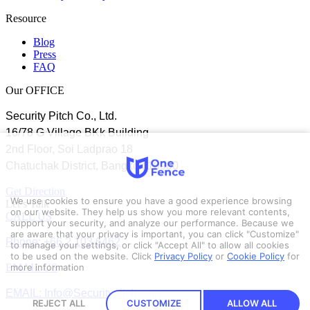
Resource
Blog
Press
FAQ
Our OFFICE
Security Pitch Co., Ltd.
16/78 G Village BKk Building
2nd Floor, Soi Ladprao 18
Chatuchak District, Bangkok 10900
Get Direction
We use cookies to ensure you have a good experience browsing
Let’s Talk
on our website. They help us show you more relevant contents,
CALL US
support your security, and analyze our performance. Because we
are aware that your privacy is important, you can click "Customize"
Phone: +66 2 103 6462
to manage your settings, or click "Accept All" to allow all cookies
to be used on the website.
Click
Privacy Policy
or
Cookie Policy
for
EMAIL US
more information
EMAIL: Info@Securitypitch.com
REJECT ALL
CUSTOMIZE
ALLOW ALL