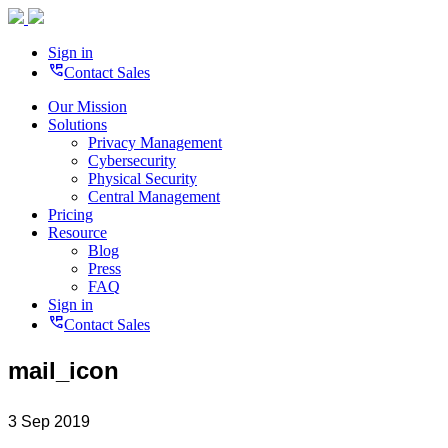
Sign in
perm_phone_msg
Contact Sales
Our Mission
Solutions
Privacy Management
Cybersecurity
Physical Security
Central Management
Pricing
Resource
Blog
Press
FAQ
Sign in
perm_phone_msg
Contact Sales
mail_icon
3 Sep 2019