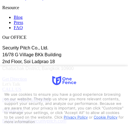
Resource
Blog
Press
FAQ
Our OFFICE
Security Pitch Co., Ltd.
16/78 G Village BKk Building
2nd Floor, Soi Ladprao 18
Chatuchak District, Bangkok 10900
Get Direction
Let’s Talk
CALL US
We use cookies to ensure you have a good experience browsing
Phone: +66 2 103 6462
on our website. They help us show you more relevant contents,
support your security, and analyze our performance. Because we
are aware that your privacy is important, you can click "Customize"
EMAIL US
to manage your settings, or click "Accept All" to allow all cookies
to be used on the website.
Click
Privacy Policy
or
Cookie Policy
for
EMAIL: Info@Securitypitch.com
more information