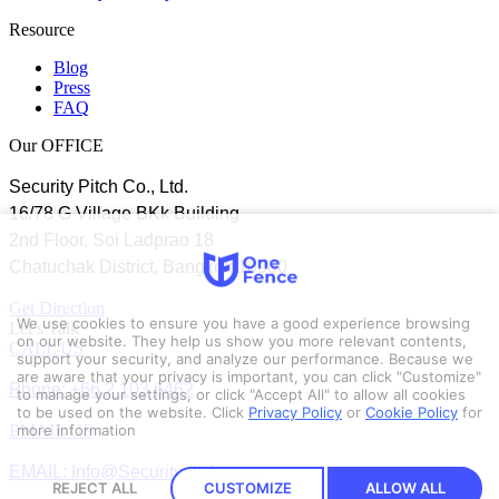
Resource
Blog
Press
FAQ
Our OFFICE
Security Pitch Co., Ltd.
16/78 G Village BKk Building
2nd Floor, Soi Ladprao 18
Chatuchak District, Bangkok 10900
Get Direction
We use cookies to ensure you have a good experience browsing
Let’s Talk
on our website. They help us show you more relevant contents,
CALL US
support your security, and analyze our performance. Because we
are aware that your privacy is important, you can click "Customize"
Phone: +66 2 103 6462
to manage your settings, or click "Accept All" to allow all cookies
to be used on the website.
Click
Privacy Policy
or
Cookie Policy
for
EMAIL US
more information
EMAIL: Info@Securitypitch.com
REJECT ALL
CUSTOMIZE
ALLOW ALL