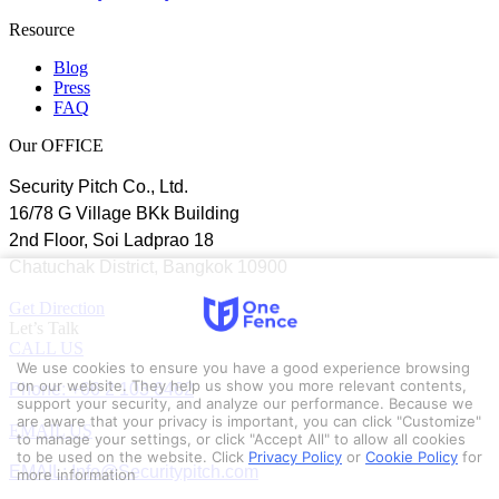
Resource
Blog
Press
FAQ
Our OFFICE
Security Pitch Co., Ltd.
16/78 G Village BKk Building
2nd Floor, Soi Ladprao 18
Chatuchak District, Bangkok 10900
Get Direction
Let’s Talk
CALL US
We use cookies to ensure you have a good experience browsing
Phone: +66 2 103 6462
on our website. They help us show you more relevant contents,
support your security, and analyze our performance. Because we
are aware that your privacy is important, you can click "Customize"
EMAIL US
to manage your settings, or click "Accept All" to allow all cookies
to be used on the website.
Click
Privacy Policy
or
Cookie Policy
for
EMAIL: Info@Securitypitch.com
more information