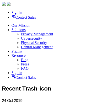
Sign in
perm_phone_msg
Contact Sales
Our Mission
Solutions
Privacy Management
Cybersecurity
Physical Security
Central Management
Pricing
Resource
Blog
Press
FAQ
Sign in
perm_phone_msg
Contact Sales
Recent Trash-icon
24 Oct 2019