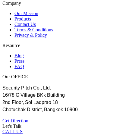
Company
Our Mission
Products
Contact Us
Terms & Conditions
Privacy & Policy
Resource
Blog
Press
FAQ
Our OFFICE
Security Pitch Co., Ltd.
16/78 G Village BKk Building
2nd Floor, Soi Ladprao 18
Chatuchak District, Bangkok 10900
Get Direction
Let’s Talk
CALL US