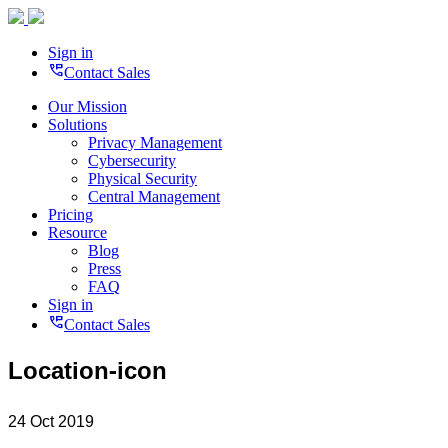
Sign in
perm_phone_msg
Contact Sales
Our Mission
Solutions
Privacy Management
Cybersecurity
Physical Security
Central Management
Pricing
Resource
Blog
Press
FAQ
Sign in
perm_phone_msg
Contact Sales
Location-icon
24 Oct 2019