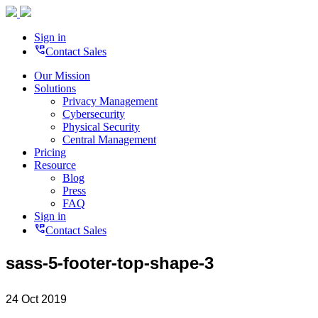
Sign in
perm_phone_msg
Contact Sales
Our Mission
Solutions
Privacy Management
Cybersecurity
Physical Security
Central Management
Pricing
Resource
Blog
Press
FAQ
Sign in
perm_phone_msg
Contact Sales
sass-5-footer-top-shape-3
24 Oct 2019