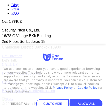
Blog
Press
FAQ
Our OFFICE
Security Pitch Co., Ltd.
16/78 G Village BKk Building
2nd Floor, Soi Ladprao 18
Chatuchak District, Bangkok 10900
Get Direction
Let’s Talk
CALL US
We use cookies to ensure you have a good experience browsing
Phone: +66 2 103 6462
on our website. They help us show you more relevant contents,
support your security, and analyze our performance. Because we
are aware that your privacy is important, you can click "Customize"
EMAIL US
to manage your settings, or click "Accept All" to allow all cookies
to be used on the website.
Click
Privacy Policy
or
Cookie Policy
for
EMAIL: Info@Securitypitch.com
more information
© 2023 OneFence is Powered by Security Pitch.
REJECT ALL
CUSTOMIZE
ALLOW ALL