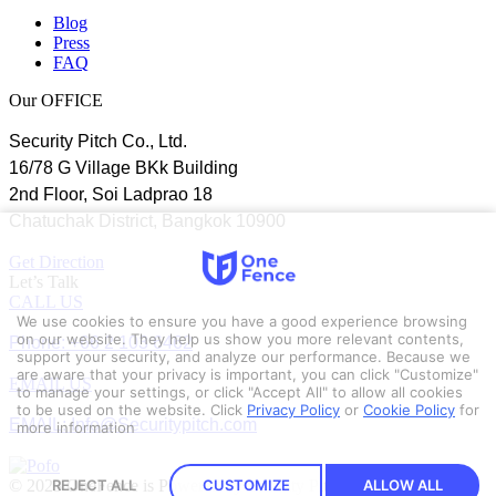
Blog
Press
FAQ
Our OFFICE
Security Pitch Co., Ltd.
16/78 G Village BKk Building
2nd Floor, Soi Ladprao 18
Chatuchak District, Bangkok 10900
Get Direction
Let’s Talk
CALL US
We use cookies to ensure you have a good experience browsing
Phone: +66 2 103 6462
on our website. They help us show you more relevant contents,
support your security, and analyze our performance. Because we
are aware that your privacy is important, you can click "Customize"
EMAIL US
to manage your settings, or click "Accept All" to allow all cookies
to be used on the website.
Click
Privacy Policy
or
Cookie Policy
for
EMAIL: Info@Securitypitch.com
more information
© 2023 OneFence is Powered by Security Pitch.
REJECT ALL
CUSTOMIZE
ALLOW ALL