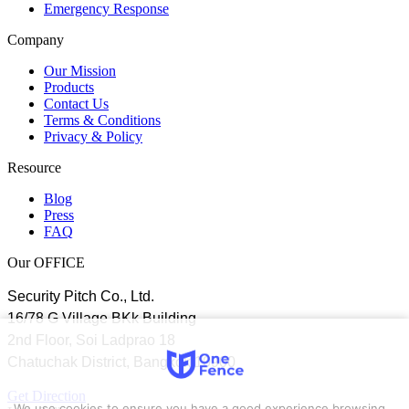
Emergency Response
Company
Our Mission
Products
Contact Us
Terms & Conditions
Privacy & Policy
Resource
Blog
Press
FAQ
Our OFFICE
Security Pitch Co., Ltd.
16/78 G Village BKk Building
2nd Floor, Soi Ladprao 18
Chatuchak District, Bangkok 10900
Get Direction
We use cookies to ensure you have a good experience browsing