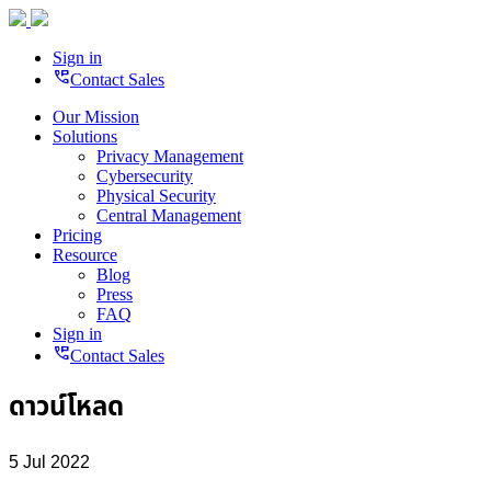
Sign in
perm_phone_msg
Contact Sales
Our Mission
Solutions
Privacy Management
Cybersecurity
Physical Security
Central Management
Pricing
Resource
Blog
Press
FAQ
Sign in
perm_phone_msg
Contact Sales
ดาวน์โหลด
5 Jul 2022