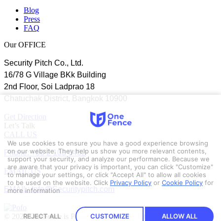
Blog
Press
FAQ
Our OFFICE
Security Pitch Co., Ltd.
16/78 G Village BKk Building
2nd Floor, Soi Ladprao 18
Chatuchak District, Bangkok 10900
Get Direction
Let’s Talk
CALL US
We use cookies to ensure you have a good experience browsing
Phone: +66 2 103 6462
on our website. They help us show you more relevant contents,
support your security, and analyze our performance. Because we
are aware that your privacy is important, you can click "Customize"
EMAIL US
to manage your settings, or click "Accept All" to allow all cookies
to be used on the website.
Click
Privacy Policy
or
Cookie Policy
for
EMAIL: Info@Securitypitch.com
more information
© 2023 OneFence is Powered by Security Pitch.
REJECT ALL
CUSTOMIZE
ALLOW ALL