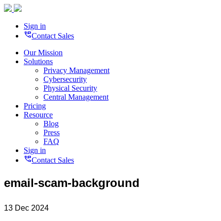
Sign in
perm_phone_msg
Contact Sales
Our Mission
Solutions
Privacy Management
Cybersecurity
Physical Security
Central Management
Pricing
Resource
Blog
Press
FAQ
Sign in
perm_phone_msg
Contact Sales
email-scam-background
13 Dec 2024