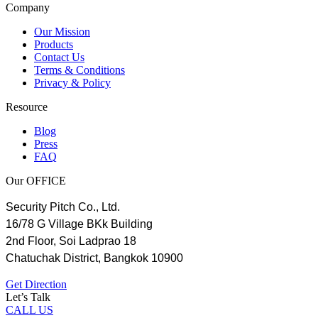
Company
Our Mission
Products
Contact Us
Terms & Conditions
Privacy & Policy
Resource
Blog
Press
FAQ
Our OFFICE
Security Pitch Co., Ltd.
16/78 G Village BKk Building
2nd Floor, Soi Ladprao 18
Chatuchak District, Bangkok 10900
Get Direction
Let’s Talk
CALL US