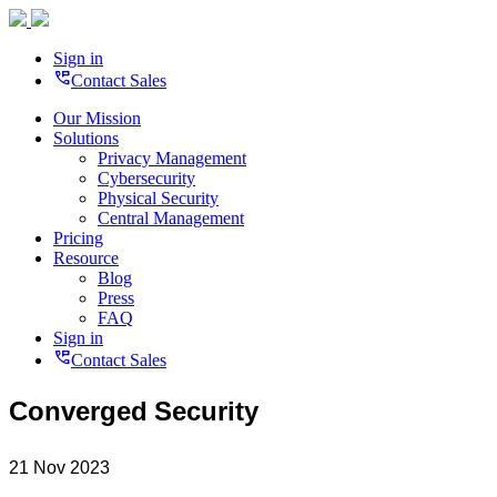
Sign in
perm_phone_msg
Contact Sales
Our Mission
Solutions
Privacy Management
Cybersecurity
Physical Security
Central Management
Pricing
Resource
Blog
Press
FAQ
Sign in
perm_phone_msg
Contact Sales
Converged Security
21 Nov 2023