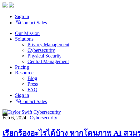
Sign in
perm_phone_msg
Contact Sales
Our Mission
Solutions
Privacy Management
Cybersecurity
Physical Security
Central Management
Pricing
Resource
Blog
Press
FAQ
Sign in
perm_phone_msg
Contact Sales
Cybersecurity
Feb 6, 2024 |
Cybersecurity
เรียกร้องอะไรได้บ้าง หากโดนภาพ AI สวม