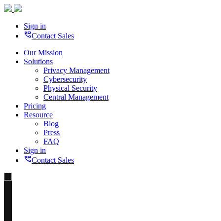
Sign in
perm_phone_msg
Contact Sales
Our Mission
Solutions
Privacy Management
Cybersecurity
Physical Security
Central Management
Pricing
Resource
Blog
Press
FAQ
Sign in
perm_phone_msg
Contact Sales