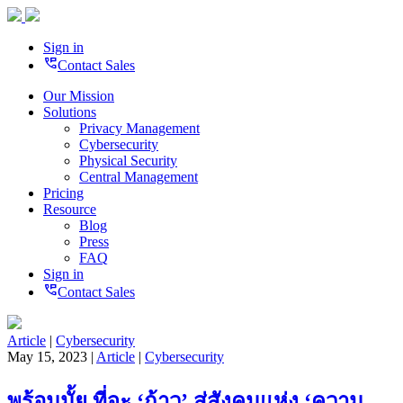
Sign in
perm_phone_msg
Contact Sales
Our Mission
Solutions
Privacy Management
Cybersecurity
Physical Security
Central Management
Pricing
Resource
Blog
Press
FAQ
Sign in
perm_phone_msg
Contact Sales
Article
|
Cybersecurity
May 15, 2023 |
Article
|
Cybersecurity
พร้อมมั้ย ที่จะ ‘ก้าว’ สู่สังคมแห่ง ‘ความ