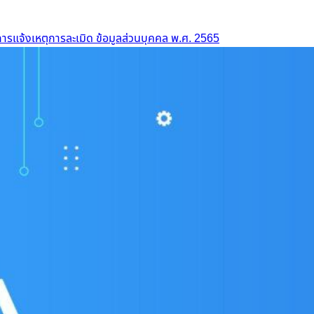
ารแจ้งเหตุการละเมิด ข้อมูลส่วนบุคคล พ.ศ. 2565