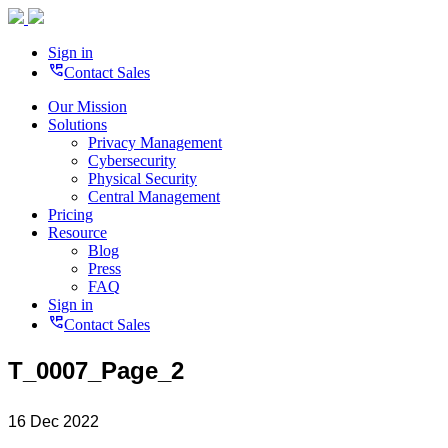
Sign in
perm_phone_msg
Contact Sales
Our Mission
Solutions
Privacy Management
Cybersecurity
Physical Security
Central Management
Pricing
Resource
Blog
Press
FAQ
Sign in
perm_phone_msg
Contact Sales
T_0007_Page_2
16 Dec 2022