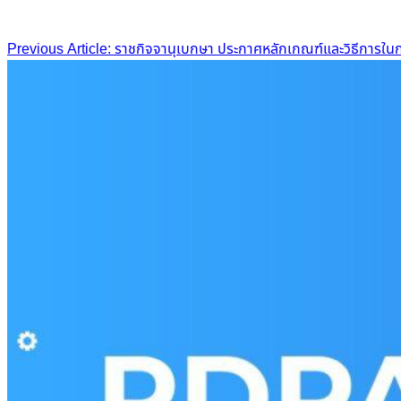
Post
Previous Article: ราชกิจจานุเบกษา ประกาศหลักเกณฑ์และวิธีการในก
navigation