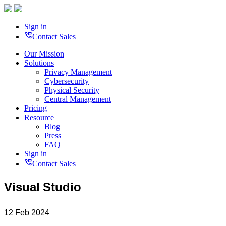
Sign in
perm_phone_msg
Contact Sales
Our Mission
Solutions
Privacy Management
Cybersecurity
Physical Security
Central Management
Pricing
Resource
Blog
Press
FAQ
Sign in
perm_phone_msg
Contact Sales
Visual Studio
12 Feb 2024