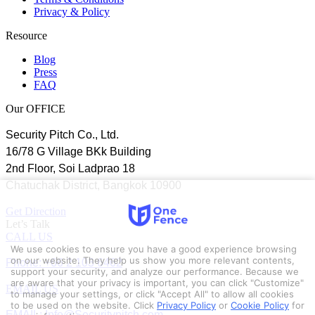
Privacy & Policy
Resource
Blog
Press
FAQ
Our OFFICE
Security Pitch Co., Ltd.
16/78 G Village BKk Building
2nd Floor, Soi Ladprao 18
Chatuchak District, Bangkok 10900
Get Direction
Let’s Talk
CALL US
We use cookies to ensure you have a good experience browsing
Phone: +66 2 103 6462
on our website. They help us show you more relevant contents,
support your security, and analyze our performance. Because we
are aware that your privacy is important, you can click "Customize"
EMAIL US
to manage your settings, or click "Accept All" to allow all cookies
to be used on the website.
Click
Privacy Policy
or
Cookie Policy
for
EMAIL: Info@Securitypitch.com