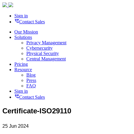
Sign in
perm_phone_msg
Contact Sales
Our Mission
Solutions
Privacy Management
Cybersecurity
Physical Security
Central Management
Pricing
Resource
Blog
Press
FAQ
Sign in
perm_phone_msg
Contact Sales
Certificate-ISO29110
25 Jun 2024