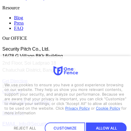
Resource
Blog
Press
FAQ
Our OFFICE
Security Pitch Co., Ltd.
16/78 G Village BKk Building
2nd Floor, Soi Ladprao 18
Chatuchak District, Bangkok 10900
Get Direction
We use cookies to ensure you have a good experience browsing
Let’s Talk
on our website. They help us show you more relevant contents,
CALL US
support your security, and analyze our performance. Because we
are aware that your privacy is important, you can click "Customize"
Phone: +66 2 103 6462
to manage your settings, or click "Accept All" to allow all cookies
to be used on the website.
Click
Privacy Policy
or
Cookie Policy
for
EMAIL US
more information
EMAIL: Info@Securitypitch.com
REJECT ALL
CUSTOMIZE
ALLOW ALL