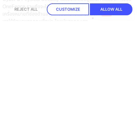
OneFence รวมถึงจะใช้ข้อมูลนี้ในการสื่อสารทางการตลาด กรุณาทำ
REJECT ALL
CUSTOMIZE
ALLOW ALL
TH
เครื่องหมายที่ช่องด้านล่างเพื่อรับทราบและยินยอมในการอนุญาตให้
เราใช้ข้อมูลของคุณเพื่อประโยชน์ของคุณเอง
Trending solutions
Cookie Consent Management
Consent Management
Data Mapping
Log Management
Assessment Automation
Security Information & Event Management (SIEM)
DSAR Automation
Security Camera Management
Cloud Access Control
Emergency Response
Company
Our Mission