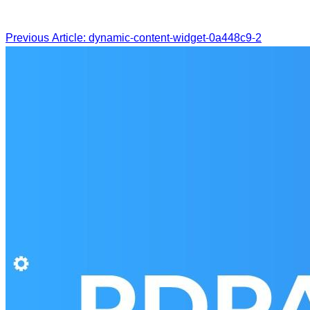
Post
Previous Article: dynamic-content-widget-0a448c9-2
navigation