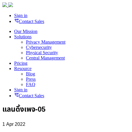
Sign in
perm_phone_msg
Contact Sales
Our Mission
Solutions
Privacy Management
Cybersecurity
Physical Security
Central Management
Pricing
Resource
Blog
Press
FAQ
Sign in
perm_phone_msg
Contact Sales
แลนดิ้งเพจ-05
1 Apr 2022