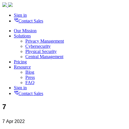
Sign in
perm_phone_msg
Contact Sales
Our Mission
Solutions
Privacy Management
Cybersecurity
Physical Security
Central Management
Pricing
Resource
Blog
Press
FAQ
Sign in
perm_phone_msg
Contact Sales
7
7 Apr 2022