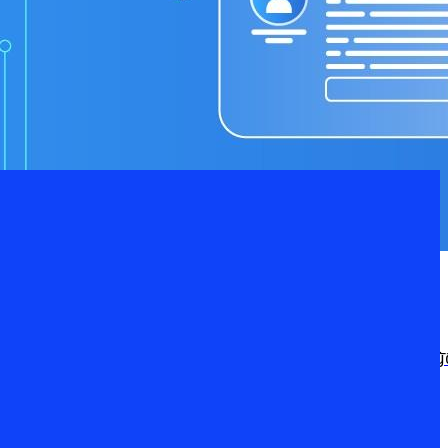
หัวใจของการสร้าง “ความไว้วางใจ” ระหว่างองค์กรกับลูกค้า พระราชบัญญั