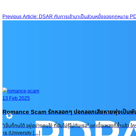
Post
Previous Article: DSAR กับการเข้ามาเป็นส่วนหนึ่งของกฎหมาย 
navigation
13 Feb 2025
Romance Scam รักหลอกๆ ปอกลอกเสียหายพุ่งเป็นพัน
“เจ็บก็ทนได้ อยู่อย่างคนโง่ ที่มันไม่รู้ไม่ทันเธอ” แค่เนื้อเพลงก็ช
าธ (University […]