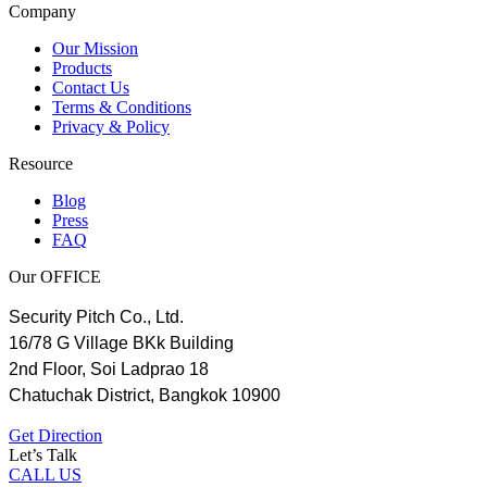
Company
Our Mission
Products
Contact Us
Terms & Conditions
Privacy & Policy
Resource
Blog
Press
FAQ
Our OFFICE
Security Pitch Co., Ltd.
16/78 G Village BKk Building
2nd Floor, Soi Ladprao 18
Chatuchak District, Bangkok 10900
Get Direction
Let’s Talk
CALL US