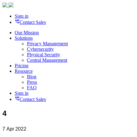
Sign in
perm_phone_msg
Contact Sales
Our Mission
Solutions
Privacy Management
Cybersecurity
Physical Security
Central Management
Pricing
Resource
Blog
Press
FAQ
Sign in
perm_phone_msg
Contact Sales
4
7 Apr 2022