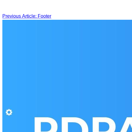
Post
Previous Article: Footer
navigation