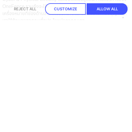
OneFence รวมถึงจะใช้ข้อมูลนี้ในการสื่อสารทางการตลาด กรุณาทำ
REJECT ALL
CUSTOMIZE
ALLOW ALL
เครื่องหมายที่ช่องด้านล่างเพื่อรับทราบและยินยอมในการอนุญาตให้
เราใช้ข้อมูลของคุณเพื่อประโยชน์ของคุณเอง
Trending solutions
Cookie Consent Management
Consent Management
Data Mapping
Log Management
Assessment Automation
Security Information & Event Management (SIEM)
DSAR Automation
Security Camera Management
Cloud Access Control
Emergency Response
Company
Our Mission