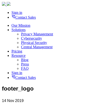
Sign in
perm_phone_msg
Contact Sales
Our Mission
Solutions
Privacy Management
Cybersecurity
Physical Security
Central Management
Pricing
Resource
Blog
Press
FAQ
Sign in
perm_phone_msg
Contact Sales
footer_logo
14 Nov 2019