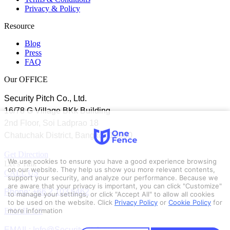
Privacy & Policy
Resource
Blog
Press
FAQ
Our OFFICE
Security Pitch Co., Ltd.
16/78 G Village BKk Building
2nd Floor, Soi Ladprao 18
Chatuchak District, Bangkok 10900
Get Direction
We use cookies to ensure you have a good experience browsing
Let’s Talk
on our website. They help us show you more relevant contents,
CALL US
support your security, and analyze our performance. Because we
are aware that your privacy is important, you can click "Customize"
Phone: +66 2 103 6462
to manage your settings, or click "Accept All" to allow all cookies
to be used on the website.
Click
Privacy Policy
or
Cookie Policy
for
EMAIL US
more information
EMAIL: Info@Securitypitch.com