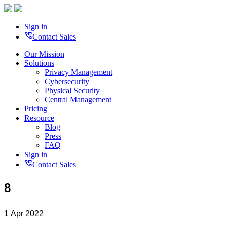
Sign in
perm_phone_msg
Contact Sales
Our Mission
Solutions
Privacy Management
Cybersecurity
Physical Security
Central Management
Pricing
Resource
Blog
Press
FAQ
Sign in
perm_phone_msg
Contact Sales
8
1 Apr 2022