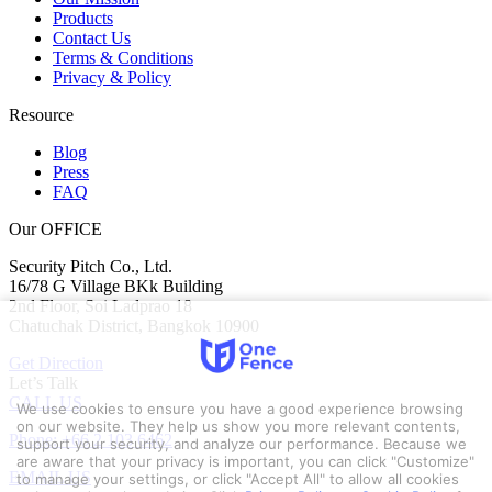
Products
Contact Us
Terms & Conditions
Privacy & Policy
Resource
Blog
Press
FAQ
Our OFFICE
Security Pitch Co., Ltd.
16/78 G Village BKk Building
2nd Floor, Soi Ladprao 18
Chatuchak District, Bangkok 10900
Get Direction
Let’s Talk
CALL US
We use cookies to ensure you have a good experience browsing
on our website. They help us show you more relevant contents,
Phone: +66 2 103 6462
support your security, and analyze our performance. Because we
are aware that your privacy is important, you can click "Customize"
EMAIL US
to manage your settings, or click "Accept All" to allow all cookies