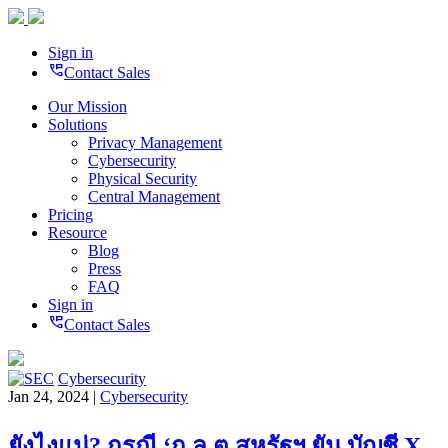
Sign in
perm_phone_msg
Contact Sales
Our Mission
Solutions
Privacy Management
Cybersecurity
Physical Security
Central Management
Pricing
Resource
Blog
Press
FAQ
Sign in
perm_phone_msg
Contact Sales
Cybersecurity
Jan 24, 2024 |
Cybersecurity
ยังไงแน่? กรณี ‘ก.ล.ต สหรัฐฯ ยัน บัญชี X