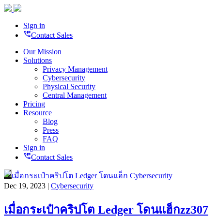
Sign in
perm_phone_msg
Contact Sales
Our Mission
Solutions
Privacy Management
Cybersecurity
Physical Security
Central Management
Pricing
Resource
Blog
Press
FAQ
Sign in
perm_phone_msg
Contact Sales
Cybersecurity
Dec 19, 2023 |
Cybersecurity
เมื่อกระเป๋าคริปโต Ledger โดนแฮ็กzz307