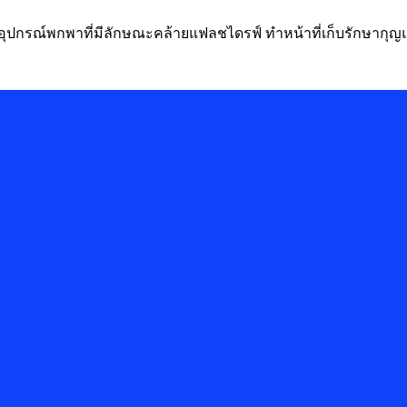
et) อุปกรณ์พกพาที่มีลักษณะคล้ายแฟลชไดรฟ์ ทำหน้าที่เก็บรักษากุญแจ