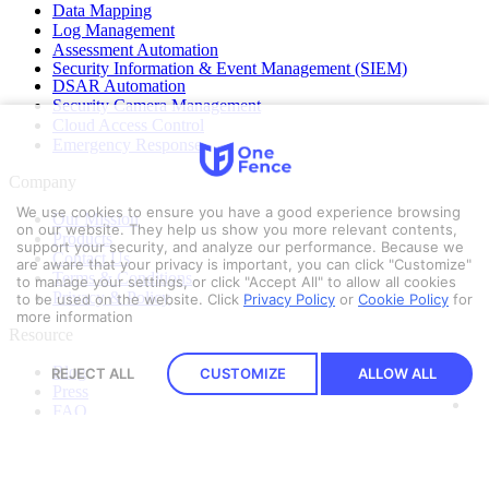
Data Mapping
Log Management
Assessment Automation
Security Information & Event Management (SIEM)
DSAR Automation
Security Camera Management
Cloud Access Control
Emergency Response
Company
We use cookies to ensure you have a good experience browsing
Our Mission
on our website. They help us show you more relevant contents,
Products
support your security, and analyze our performance. Because we
Contact Us
are aware that your privacy is important, you can click "Customize"
Terms & Conditions
to manage your settings, or click "Accept All" to allow all cookies
Privacy & Policy
to be used on the website.
Click
Privacy Policy
or
Cookie Policy
for
more information
Resource
Blog
REJECT ALL
CUSTOMIZE
ALLOW ALL
Press
FAQ
Our OFFICE
Security Pitch Co., Ltd.