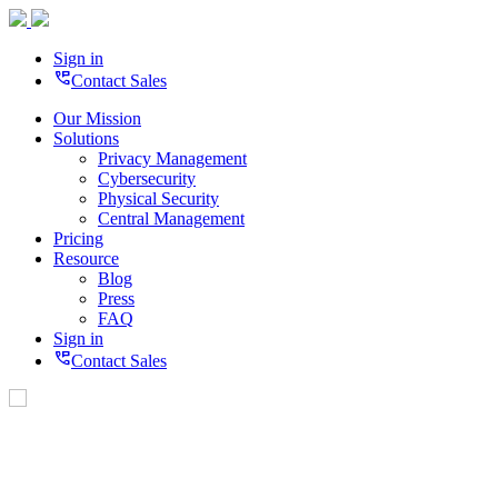
Sign in
perm_phone_msg
Contact Sales
Our Mission
Solutions
Privacy Management
Cybersecurity
Physical Security
Central Management
Pricing
Resource
Blog
Press
FAQ
Sign in
perm_phone_msg
Contact Sales